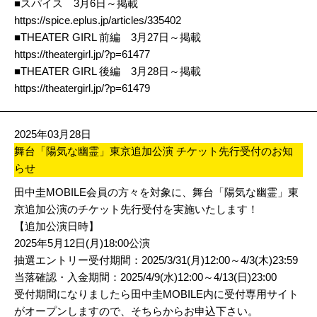
■スパイス 3月6日～掲載
https://spice.eplus.jp/articles/335402
■THEATER GIRL 前編 3月27日～掲載
https://theatergirl.jp/?p=61477
■THEATER GIRL 後編 3月28日～掲載
https://theatergirl.jp/?p=61479
2025年03月28日
舞台「陽気な幽霊」東京追加公演 チケット先行受付のお知
らせ
田中圭MOBILE会員の方々を対象に、舞台「陽気な幽霊」東
京追加公演のチケット先行受付を実施いたします！
【追加公演日時】
2025年5月12日(月)18:00公演
抽選エントリー受付期間：2025/3/31(月)12:00～4/3(木)23:59
当落確認・入金期間：2025/4/9(水)12:00～4/13(日)23:00
受付期間になりましたら田中圭MOBILE内に受付専用サイト
がオープンしますので、そちらからお申込下さい。