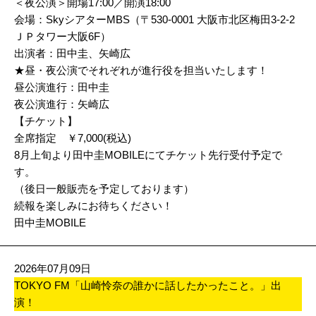
＜夜公演＞開場17:00／開演18:00
会場：SkyシアターMBS（〒530-0001 大阪市北区梅田3-2-2
ＪＰタワー大阪6F）
出演者：田中圭、矢崎広
★昼・夜公演でそれぞれが進行役を担当いたします！
昼公演進行：田中圭
夜公演進行：矢崎広
【チケット】
全席指定 ￥7,000(税込)
8月上旬より田中圭MOBILEにてチケット先行受付予定で
す。
（後日一般販売を予定しております）
続報を楽しみにお待ちください！
田中圭MOBILE
2026年07月09日
TOKYO FM「山崎怜奈の誰かに話したかったこと。」出
演！