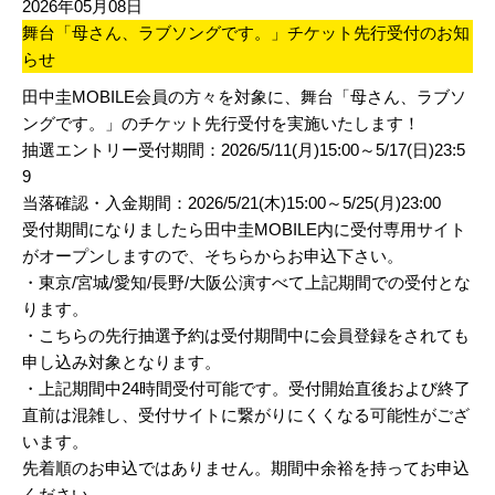
2026年05月08日
舞台「母さん、ラブソングです。」チケット先行受付のお知
らせ
田中圭MOBILE会員の方々を対象に、舞台「母さん、ラブソ
ングです。」のチケット先行受付を実施いたします！
抽選エントリー受付期間：2026/5/11(月)15:00～5/17(日)23:5
9
当落確認・入金期間：2026/5/21(木)15:00～5/25(月)23:00
受付期間になりましたら田中圭MOBILE内に受付専用サイト
がオープンしますので、そちらからお申込下さい。
・東京/宮城/愛知/長野/大阪公演すべて上記期間での受付とな
ります。
・こちらの先行抽選予約は受付期間中に会員登録をされても
申し込み対象となります。
・上記期間中24時間受付可能です。受付開始直後および終了
直前は混雑し、受付サイトに繋がりにくくなる可能性がござ
います。
先着順のお申込ではありません。期間中余裕を持ってお申込
ください。