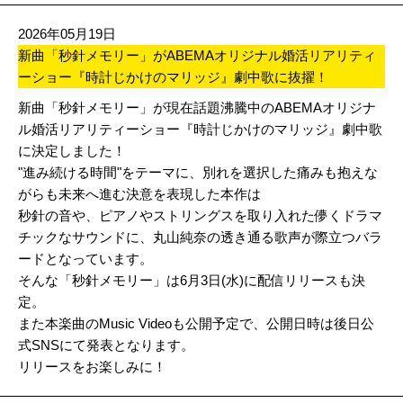
2026年05月19日
新曲「秒針メモリー」がABEMAオリジナル婚活リアリティ
ーショー『時計じかけのマリッジ』劇中歌に抜擢！
新曲「秒針メモリー」が現在話題沸騰中のABEMAオリジナ
ル婚活リアリティーショー『時計じかけのマリッジ』劇中歌
に決定しました！
"進み続ける時間"をテーマに、別れを選択した痛みも抱えな
がらも未来へ進む決意を表現した本作は
秒針の音や、ピアノやストリングスを取り入れた儚くドラマ
チックなサウンドに、丸山純奈の透き通る歌声が際立つバラ
ードとなっています。
そんな「秒針メモリー」は6月3日(水)に配信リリースも決
定。
また本楽曲のMusic Videoも公開予定で、公開日時は後日公
式SNSにて発表となります。
リリースをお楽しみに！