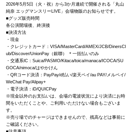
2026年5月5日（火・祝）から3か月連続で開催される「丸山
純奈 エッグマンスリーLIVE」会場物販のお知らせです。
■グッズ販売時間
各公演開場後、終演後
■決済方法
・現金
・クレジットカード：VISA/MasterCard/AMEX/JCB/DinersCl
ub/Discover/UnionPay（銀聯） ＊一括払いのみ
・交通系IC：Suica/PASMO/Kitaca/toica/manaca/ICOCA/SU
GOCA/nimoca/はやかけん
・QRコード決済：PayPay/d払い/楽天ペイ/au PAY/メルペイ/
WeChat Pay/Alipay+
・電子決済：iD/QUICPay
※現金以外のお支払いは、会場の電波状況により決済にお時
間をいただくことや、ご利用いただけない場合もございま
す。
※売り場でのチャージはできませんので、残高などは事前に
ご確認ください。
■注意事項