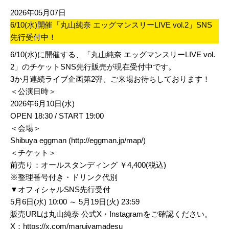
2026年05月07日
6/10(水)開催「丸山純奈 エッグマンスリーLIVE vol.2」SNS
先行受付中！
6/10(水)に開催する、「丸山純奈 エッグマンスリーLIVE vol.
2」のチケットSNS先行販売が現在受付中です。
3か月連続ライブ企画第2弾、ご来場お待ちしております！
＜公演日時＞
2026年6月10日(水)
OPEN 18:30 / START 19:00
＜会場＞
Shibuya eggman (
http://eggman.jp/map/
)
＜チケット＞
前売り：オールスタンディング ￥4,400(税込)
※整理番号付き・ドリンク代別
▼オフィシャルSNS先行受付
5月6日(水) 10:00 ～ 5月19日(火) 23:59
販売URLは丸山純奈 公式X・Instagramをご確認ください。
X：
https://x.com/maruiyamadesu