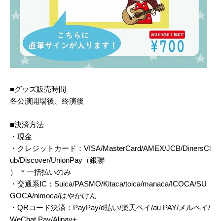
■グッズ販売時間
各公演開場後、終演後
■決済方法
・現金
・クレジットカード：VISA/MasterCard/AMEX/JCB/DinersCl
ub/Discover/UnionPay（銀聯
） ＊一括払いのみ
・交通系IC：Suica/PASMO/Kitaca/toica/manaca/ICOCA/SU
GOCA/nimoca/はやかけん
・QRコード決済：PayPay/d払い/楽天ペイ/au PAY/メルペイ/
WeChat Pay/Alipay+