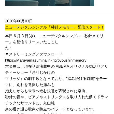
2026年06月03日
ニューデジタルシングル「秒針メモリー」配信スタート！
本日 6 月 3 日(水)、ニューデジタルシングル「秒針メモリ
ー」を配信リリースいたしまし
た！
▼ストリーミング／ダウンロード
https://Maruyamasumina.lnk.to/byoushinmemory
本楽曲は、現在話題沸騰中の ABEMA オリジナル婚活リアリ
ティーショー『時計じかけの
マリッジ』の劇中歌となっており、"進み続ける時間"をテー
マに、別れを選択した痛みも
抱えながらも未来へ進む決意が表現された楽曲。
秒針の音や、ピアノやストリングスを取り入れた儚くドラマ
チックなサウンドに、丸山純
奈の透き通る歌声が際立つバラードとなっています。