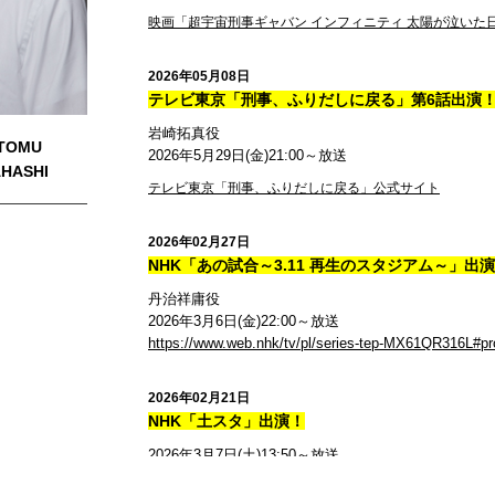
映画「超宇宙刑事ギャバン インフィニティ 太陽が泣いた
2026年05月08日
テレビ東京「刑事、ふりだしに戻る」第6話出演
岩崎拓真役
TOMU
2026年5月29日(金)21:00～放送
HASHI
テレビ東京「刑事、ふりだしに戻る」公式サイト
2026年02月27日
NHK「あの試合～3.11 再生のスタジアム～」出
丹治祥庸役
2026年3月6日(金)22:00～放送
https://www.web.nhk/tv/pl/series-tep-MX61QR316L#p
2026年02月21日
NHK「土スタ」出演！
2026年3月7日(土)13:50～放送