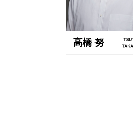
高橋 努
TSU
TAKA