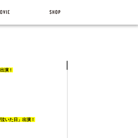
」出演！
が泣いた日」出演！